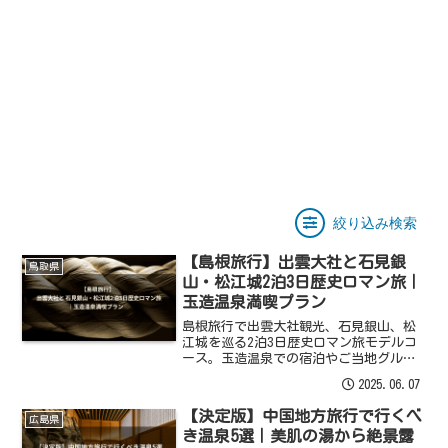
絞り込み検索
【島根旅行】出雲大社と石見銀
鳥取県
山・松江城2泊3日歴史ロマン旅｜
玉造温泉満喫プラン
島根旅行で出雲大社観光、石見銀山、松
江城を巡る2泊3日歴史ロマン旅モデルコ
ース。玉造温泉での宿泊やご当地グル
メ、アクセスも詳しく解説！
2025.06.07
【決定版】中国地方旅行で行くべ
広島県
き温泉5選｜美肌の湯から絶景露