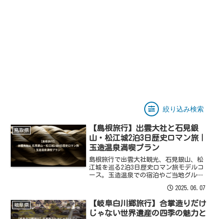
絞り込み検索
【島根旅行】出雲大社と石見銀
鳥取県
山・松江城2泊3日歴史ロマン旅｜
玉造温泉満喫プラン
島根旅行で出雲大社観光、石見銀山、松
江城を巡る2泊3日歴史ロマン旅モデルコ
ース。玉造温泉での宿泊やご当地グル
メ、アクセスも詳しく解説！
2025.06.07
【岐阜白川郷旅行】合掌造りだけ
岐阜県
じゃない世界遺産の四季の魅力と