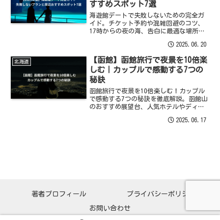
すすめスポット7選
海遊館デートで失敗しないための完全ガ
イド。チケット予約や混雑回避のコツ、
17時からの夜の海、告白に最適な場所、
ランチやディナーにおすすめの周辺スポ
2025.06.20
ットまで、プラン作りに役立つ情報を網
羅。最高の思い出を作ろう。
【函館】函館旅行で夜景を10倍楽
北海道
しむ｜カップルで感動する7つの
秘訣
函館旅行で夜景を10倍楽しむ！カップル
で感動する7つの秘訣を徹底解説。函館山
のおすすめ展望台、人気ホテルやディナ
ーも網羅。
2025.06.17
著者プロフィール
プライバシーポリシー
お問い合わせ