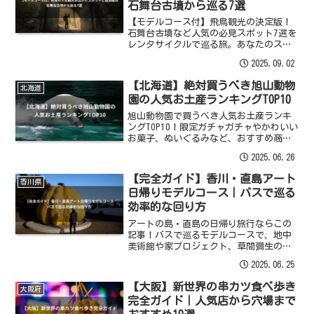
石舞台古墳から巡る7選
【モデルコース付】飛鳥観光の決定版！
石舞台古墳など人気の必見スポット7選を
レンタサイクルで巡る旅。あなたのスタ
イルに合う宿泊拠点（ホテル・民宿）の
2025.09.02
選び方から、おすすめのランチまで、明
日香村の旅が充実する情報をお届け。
【北海道】絶対買うべき旭山動物
北海道
園の人気お土産ランキングTOP10
旭山動物園で買うべき人気お土産ランキ
ングTOP10！限定ガチャガチャやかわいい
お菓子、ぬいぐるみなど、おすすめ商品
を徹底解説。職場へのばらまきや子供向
2025.06.26
けまで、外さない選び方を紹介します。
【完全ガイド】香川・直島アート
香川県
日帰りモデルコース｜バスで巡る
効率的な回り方
アートの島・直島の日帰り旅行ならこの
記事！バスで巡るモデルコースで、地中
美術館や家プロジェクト、草間彌生のか
ぼちゃなど必見スポットを効率良く楽し
2025.06.25
む回り方を解説します。
【大阪】新世界の串カツ食べ歩き
大阪府
完全ガイド｜人気店から穴場まで