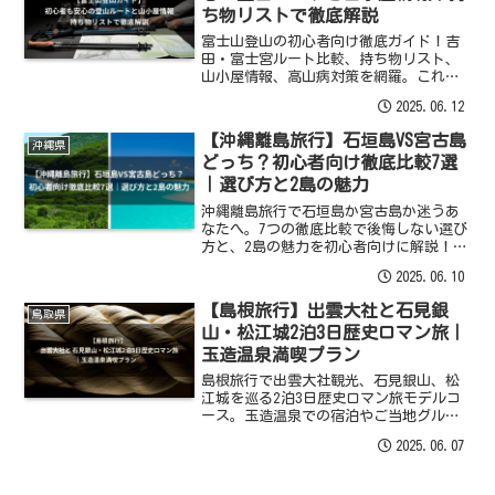
ち物リストで徹底解説
富士山登山の初心者向け徹底ガイド！吉
田・富士宮ルート比較、持ち物リスト、
山小屋情報、高山病対策を網羅。これで
安心、日本一の絶景へ！
2025.06.12
【沖縄離島旅行】石垣島VS宮古島
沖縄県
どっち？初心者向け徹底比較7選
｜選び方と2島の魅力
沖縄離島旅行で石垣島か宮古島か迷うあ
なたへ。7つの徹底比較で後悔しない選び
方と、2島の魅力を初心者向けに解説！お
すすめアクティビティや絶景ビーチも。
2025.06.10
【島根旅行】出雲大社と石見銀
鳥取県
山・松江城2泊3日歴史ロマン旅｜
玉造温泉満喫プラン
島根旅行で出雲大社観光、石見銀山、松
江城を巡る2泊3日歴史ロマン旅モデルコ
ース。玉造温泉での宿泊やご当地グル
メ、アクセスも詳しく解説！
2025.06.07