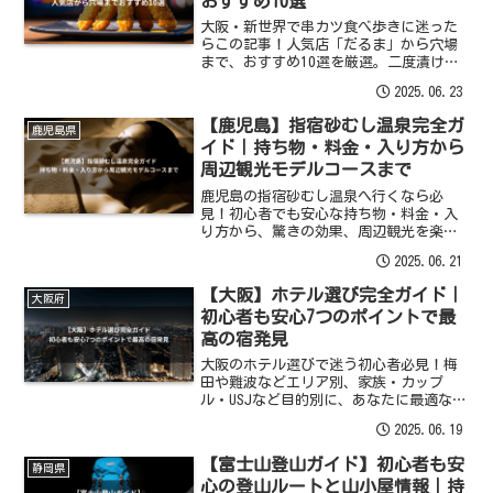
おすすめ10選
大阪・新世界で串カツ食べ歩きに迷った
らこの記事！人気店「だるま」から穴場
まで、おすすめ10選を厳選。二度漬け禁
止のルールやランチ・夜ご飯に使えるモ
2025.06.23
デルコース、一人や子連れ向け情報も満
載です。
【鹿児島】指宿砂むし温泉完全ガ
鹿児島県
イド｜持ち物・料金・入り方から
周辺観光モデルコースまで
鹿児島の指宿砂むし温泉へ行くなら必
見！初心者でも安心な持ち物・料金・入
り方から、驚きの効果、周辺観光を楽し
むモデルコースまで完全ガイド。手ぶら
2025.06.21
でOK？予約は必要？などの疑問も解決し
ます。
【大阪】ホテル選び完全ガイド｜
大阪府
初心者も安心7つのポイントで最
高の宿発見
大阪のホテル選びで迷う初心者必見！梅
田や難波などエリア別、家族・カップ
ル・USJなど目的別に、あなたに最適なお
すすめホテルを見つける7つのポイントを
2025.06.19
解説。格安から高級まで後悔しない最高
の宿を予約。
【富士山登山ガイド】初心者も安
静岡県
心の登山ルートと山小屋情報｜持