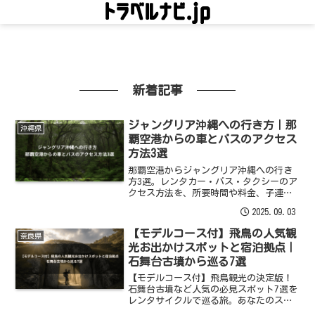
新着記事
ジャングリア沖縄への行き方｜那
沖縄県
覇空港からの車とバスのアクセス
方法3選
那覇空港からジャングリア沖縄への行き
方3選。レンタカー・バス・タクシーのア
クセス方法を、所要時間や料金、子連れ
視点で徹底比較。高速道路を使った車の
2025.09.03
ルートや駐車場の詳細、渋滞情報まで解
説します。
【モデルコース付】飛鳥の人気観
奈良県
光お出かけスポットと宿泊拠点｜
石舞台古墳から巡る7選
【モデルコース付】飛鳥観光の決定版！
石舞台古墳など人気の必見スポット7選を
レンタサイクルで巡る旅。あなたのスタ
イルに合う宿泊拠点（ホテル・民宿）の