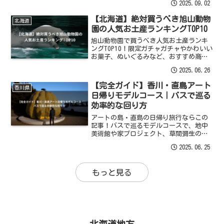
2025.09.02
選び方から、おすすめのランチまで、明
日香村の旅が充実する情報をお届け。
【北海道】絶対買うべき旭山動物
北海道
園の人気お土産ランキングTOP10
旭山動物園で買うべき人気お土産ランキ
ングTOP10！限定ガチャガチャやかわいい
お菓子、ぬいぐるみなど、おすすめ商品
を徹底解説。職場へのばらまきや子供向
2025.06.26
けまで、外さない選び方を紹介します。
【完全ガイド】香川・直島アート
香川県
日帰りモデルコース｜バスで巡る
効率的な回り方
アートの島・直島の日帰り旅行ならこの
記事！バスで巡るモデルコースで、地中
美術館や家プロジェクト、草間彌生のか
ぼちゃなど必見スポットを効率良く楽し
2025.06.25
む回り方を解説します。
もっと見る