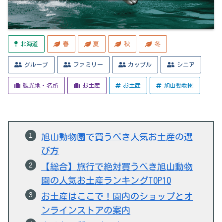
北海道
春
夏
秋
冬
グループ
ファミリー
カップル
シニア
観光地・名所
お土産
お土産
旭山動物園
旭山動物園で買うべき人気お土産の選
び方
【総合】旅行で絶対買うべき旭山動物
園の人気お土産ランキングTOP10
お土産はここで！園内のショップとオ
ンラインストアの案内