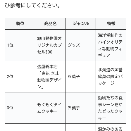
ひ参考にしてください。
順位
商品名
ジャンル
特徴
海洋堂制作の
旭山動物園オ
ハイクオリテ
1位
リジナルカプ
グッズ
ィな動物フィ
セルZOO
ギュア
壺屋総本店
北海道の定番
「き花 旭山
2位
お菓子
銘菓の限定パ
動物園デザイ
ッケージ
ン」
動物たちの食
もぐもぐタイ
事シーンをか
3位
お菓子
ムクッキー
たどったクッ
キー
温かみのある