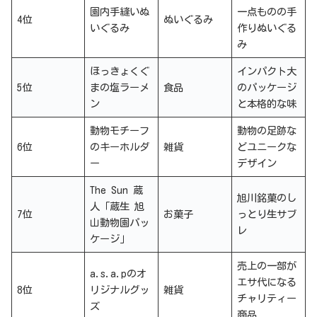
園内手縫いぬ
一点ものの手
4位
ぬいぐるみ
いぐるみ
作りぬいぐる
み
ほっきょくぐ
インパクト大
5位
まの塩ラーメ
食品
のパッケージ
ン
と本格的な味
動物モチーフ
動物の足跡な
6位
のキーホルダ
雑貨
どユニークな
ー
デザイン
The Sun 蔵
旭川銘菓のし
人「蔵生 旭
7位
お菓子
っとり生サブ
山動物園パッ
レ
ケージ」
売上の一部が
a.s.a.pのオ
エサ代になる
8位
リジナルグッ
雑貨
チャリティー
ズ
商品