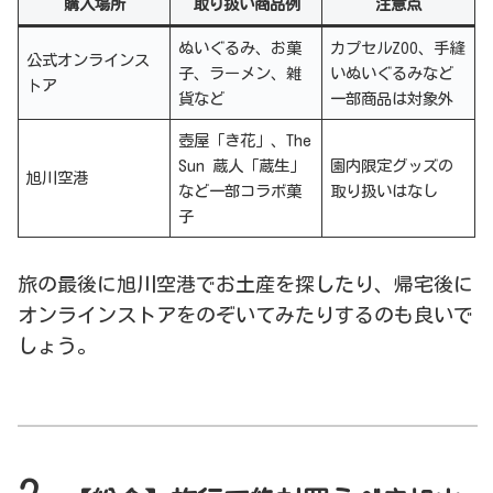
購入場所
取り扱い商品例
注意点
ぬいぐるみ、お菓
カプセルZOO、手縫
公式オンラインス
子、ラーメン、雑
いぬいぐるみなど
トア
貨など
一部商品は対象外
壺屋「き花」、The
Sun 蔵人「蔵生」
園内限定グッズの
旭川空港
など一部コラボ菓
取り扱いはなし
子
旅の最後に旭川空港でお土産を探したり、帰宅後に
オンラインストアをのぞいてみたりするのも良いで
しょう。