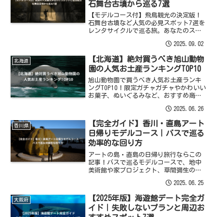
石舞台古墳から巡る7選
【モデルコース付】飛鳥観光の決定版！
石舞台古墳など人気の必見スポット7選を
レンタサイクルで巡る旅。あなたのスタ
イルに合う宿泊拠点（ホテル・民宿）の
2025.09.02
選び方から、おすすめのランチまで、明
日香村の旅が充実する情報をお届け。
【北海道】絶対買うべき旭山動物
北海道
園の人気お土産ランキングTOP10
旭山動物園で買うべき人気お土産ランキ
ングTOP10！限定ガチャガチャやかわいい
お菓子、ぬいぐるみなど、おすすめ商品
を徹底解説。職場へのばらまきや子供向
2025.06.26
けまで、外さない選び方を紹介します。
【完全ガイド】香川・直島アート
香川県
日帰りモデルコース｜バスで巡る
効率的な回り方
アートの島・直島の日帰り旅行ならこの
記事！バスで巡るモデルコースで、地中
美術館や家プロジェクト、草間彌生のか
ぼちゃなど必見スポットを効率良く楽し
2025.06.25
む回り方を解説します。
【2025年版】海遊館デート完全ガ
大阪府
イド｜失敗しないプランと周辺お