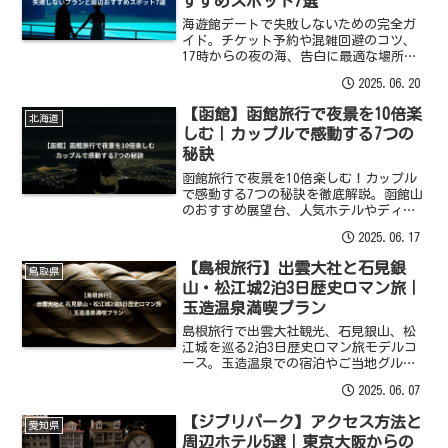
すすめスポット7選
海遊館デートで失敗しないための完全ガ
イド。チケット予約や混雑回避のコツ、
17時からの夜の海、告白に最適な場所、
ランチやディナーにおすすめの周辺スポ
2025.06.20
ットまで、プラン作りに役立つ情報を網
羅。最高の思い出を作ろう。
【函館】函館旅行で夜景を10倍楽
北海道
しむ｜カップルで感動する7つの
秘訣
函館旅行で夜景を10倍楽しむ！カップル
で感動する7つの秘訣を徹底解説。函館山
のおすすめ展望台、人気ホテルやディナ
ーも網羅。
2025.06.17
【島根旅行】出雲大社と石見銀
鳥取県
山・松江城2泊3日歴史ロマン旅｜
玉造温泉満喫プラン
島根旅行で出雲大社観光、石見銀山、松
江城を巡る2泊3日歴史ロマン旅モデルコ
ース。玉造温泉での宿泊やご当地グル
メ、アクセスも詳しく解説！
2025.06.07
【ジブリパーク】アクセス方法と
愛知県
周辺ホテル5選｜東京大阪からの