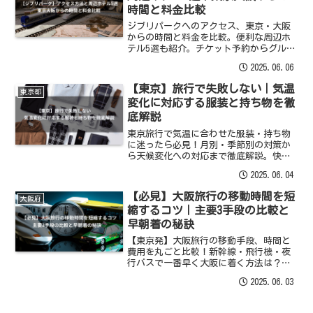
時間と料金比較
ジブリパークへのアクセス、東京・大阪
からの時間と料金を比較。便利な周辺ホ
テル5選も紹介。チケット予約からグルメ
まで、旅行計画に役立つ情報を網羅。
2025.06.06
【東京】旅行で失敗しない｜気温
東京都
変化に対応する服装と持ち物を徹
底解説
東京旅行で気温に合わせた服装・持ち物
に迷ったら必見！月別・季節別の対策か
ら天候変化への対応まで徹底解説。快適
な旅を！
2025.06.04
【必見】大阪旅行の移動時間を短
大阪府
縮するコツ｜主要3手段の比較と
早朝着の秘訣
【東京発】大阪旅行の移動手段、時間と
費用を丸ごと比較！新幹線・飛行機・夜
行バスで一番早く大阪に着く方法は？朝
イチ到着時刻も詳しく解説。
2025.06.03